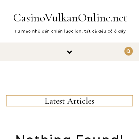
Skip to content
CasinoVulkanOnline.net
Từ mẹo nhỏ đến chiến lược lớn, tất cả đều có ở đây
Latest Articles