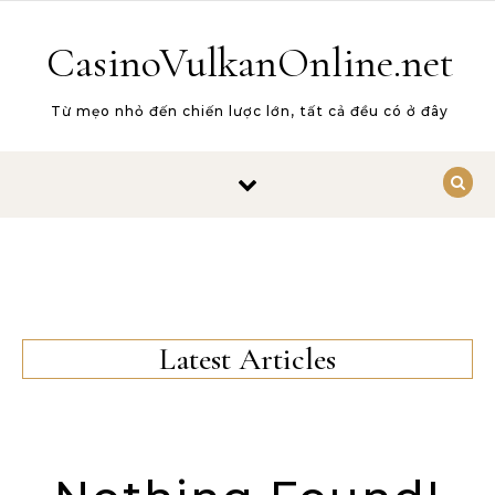
Skip to content
CasinoVulkanOnline.net
Từ mẹo nhỏ đến chiến lược lớn, tất cả đều có ở đây
Latest Articles