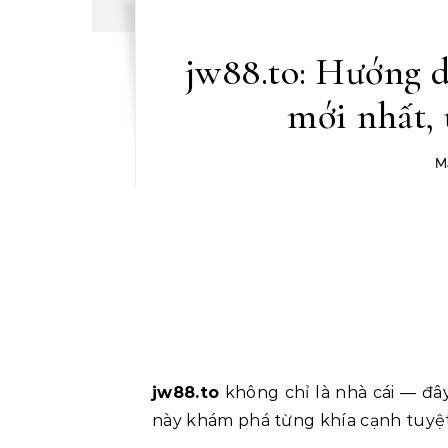
jw88.to: Hướng d
mới nhất, 
M
jw88.to
không chỉ là nhà cái — đây l
này khám phá từng khía cạnh tuyệt