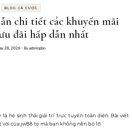
BLOG CÁ CƯỢC
ẫn chi tiết các khuyến mãi
ưu đãi hấp dẫn nhất
ay 28, 2026
- By
adminpbn
à hệ sinh thái giải trí trực tuyến toàn diện. Bài viết
 vời của jw88.to mà bạn không nên bỏ lỡ.