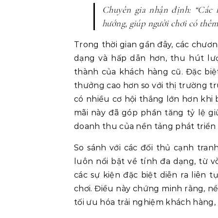
Chuyên gia nhận định: “Các 
hướng, giúp người chơi có thêm
Trong thời gian gần đây, các chươn
dạng và hấp dẫn hơn, thu hút lư
thành của khách hàng cũ. Đặc biệ
thưởng cao hơn so với thị trường t
có nhiều cơ hội thắng lớn hơn khi
mãi này đã góp phần tăng tỷ lệ gi
doanh thu của nền tảng phát triển 
So sánh với các đối thủ cạnh tran
luôn nổi bật về tính đa dạng, từ
các sự kiện đặc biệt diễn ra liên
chơi. Điều này chứng minh rằng, n
tối ưu hóa trải nghiệm khách hàng, 