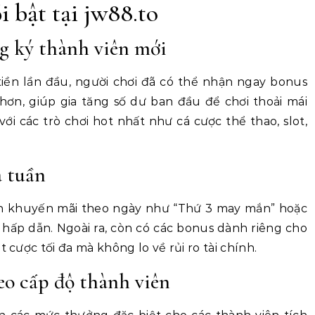
i bật tại jw88.to
g ký thành viên mới
tiền lần đầu, người chơi đã có thể nhận ngay bonus
ơn, giúp gia tăng số dư ban đầu để chơi thoải mái
ới các trò chơi hot nhất như cá cược thể thao, slot,
à tuần
h khuyến mãi theo ngày như “Thứ 3 may mắn” hoặc
 hấp dẫn. Ngoài ra, còn có các bonus dành riêng cho
t cược tối đa mà không lo về rủi ro tài chính.
o cấp độ thành viên