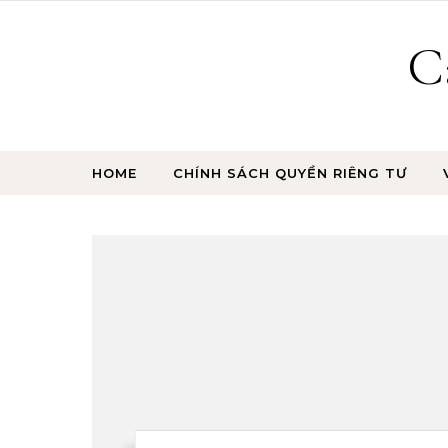
Skip to content
C
HOME
CHÍNH SÁCH QUYỀN RIÊNG TƯ