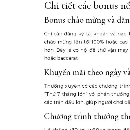
Chi tiết các bonus nổ
Bonus chào mừng và đăn
Chỉ cần đăng ký tài khoản và nạp 
chào mừng lên tới 100% hoặc cao h
hơn. Đây là cơ hội để thử vận may v
hoặc baccarat.
Khuyến mãi theo ngày v
Thường xuyên có các chương trìn
“Thứ 7 thắng lớn” với phần thưởng
các trận đấu lớn, giúp người chơi đặ
Chương trình thưởng the