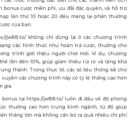
n các mức thưởng đặc biệt cho các thành viên tích
 bonus cược miễn phí, ưu đãi đặc quyền, và hỗ trợ
 nạp lần thứ 10 hoặc 20 đều mang lại phần thưởng
 cược của bạn.
ps://jw88.to/ không chỉ dừng lại ở các chương trình
sang các hình thức như hoàn trả cược, thưởng cho
ng trình giới thiệu người chơi mới. Ví dụ, chương
thể lên đến 10%, giúp giảm thiểu rủi ro và tăng khả
rung thành. Trong thực tế, các số liệu thống kê cho
 xuyên các chương trình này có tỷ lệ thắng cao hơn
 gia.
 bonus tại https://jw88.to/ luôn đi đầu về độ phong
 mức thưởng cao hơn trung bình ngành, từ đó giúp
hiến thắng lớn mà không cần bỏ ra quá nhiều chi phí