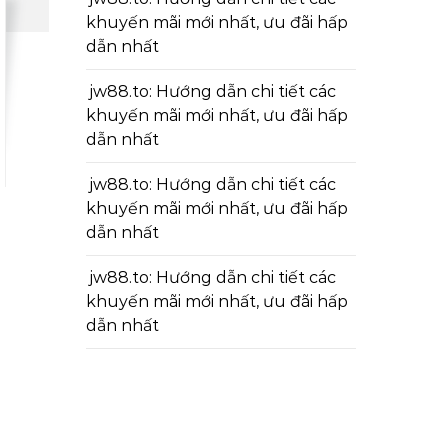
khuyến mãi mới nhất, ưu đãi hấp
dẫn nhất
jw88.to: Hướng dẫn chi tiết các
khuyến mãi mới nhất, ưu đãi hấp
dẫn nhất
jw88.to: Hướng dẫn chi tiết các
khuyến mãi mới nhất, ưu đãi hấp
dẫn nhất
jw88.to: Hướng dẫn chi tiết các
khuyến mãi mới nhất, ưu đãi hấp
dẫn nhất