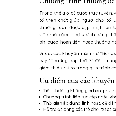
Chương trình thưởng đa
Trong thế giới cá cược trực tuyến, 
tố then chốt giúp người chơi tối ư
thưởng luôn được cập nhật liên t
viên mới cũng như khách hàng thân
phí cược, hoàn tiền, hoặc thưởng nạ
Ví dụ, các khuyến mãi như “Bonu
hay “Thưởng nạp thứ 7” đều mang l
giảm thiểu rủi ro trong quá trình ch
Ưu điểm của các khuyến 
Tiền thưởng không giới hạn, phù 
Chương trình liên tục cập nhật, k
Thời gian áp dụng linh hoạt, dễ dà
Hỗ trợ đa dạng các trò chơi, từ cá 