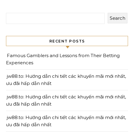
Search
RECENT POSTS
Famous Gamblers and Lessons from Their Betting
Experiences
jw88.to: Hướng dẫn chi tiết các khuyến mãi mới nhất,
ưu đãi hấp dẫn nhất
jw88.to: Hướng dẫn chi tiết các khuyến mãi mới nhất,
ưu đãi hấp dẫn nhất
jw88.to: Hướng dẫn chi tiết các khuyến mãi mới nhất,
ưu đãi hấp dẫn nhất