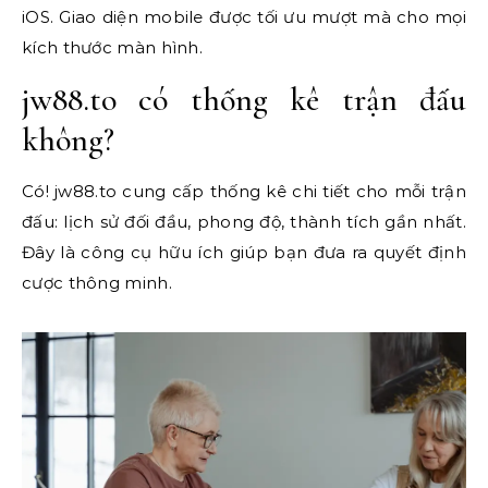
iOS. Giao diện mobile được tối ưu mượt mà cho mọi
kích thước màn hình.
jw88.to có thống kê trận đấu
không?
Có! jw88.to cung cấp thống kê chi tiết cho mỗi trận
đấu: lịch sử đối đầu, phong độ, thành tích gần nhất.
Đây là công cụ hữu ích giúp bạn đưa ra quyết định
cược thông minh.