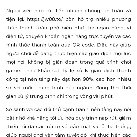
Ngoài việc nạp rút tiền nhanh chóng, an toàn và
tiện lợi, https://jw88.to/ còn hỗ trợ nhiều phương
thức thanh toán phổ biến như thẻ ngân hàng, ví
điện tử, chuyển khoản ngân hàng trực tuyến và các
hình thức thanh toán qua QR code. Điều này giúp
người chơi dễ dàng thực hiện các giao dịch mọi lúc
mọi nơi, không bị gián đoạn trong quá trình chơi
game. Theo khảo sát, tỷ lệ xử lý giao dịch thành
công tại nền tảng này đạt hơn 98%, cao hơn nhiều
so với mức trung bình của ngành, đồng thời thời
gian xử lý trung bình chỉ trong vòng vài phút.
So sánh với các đối thủ cạnh tranh, nền tảng này nổi
bật nhờ khả năng tối ưu hóa quy trình nạp rút, giảm
thiểu tối đa các rủi ro về bảo mật và lỗi hệ thống,
giúp người chơi yên tâm tuyệt đối khi thực hiện các