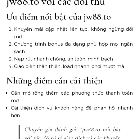
jw88.to với các đối thủ
Ưu điểm nổi bật của jw88.to
Khuyến mãi cập nhật liên tục, không ngừng đổi
mới
Chương trình bonus đa dạng phù hợp mọi ngân
sách
Nạp rút nhanh chóng, an toàn, minh bạch
Giao diện thân thiện, load nhanh, chơi mượt mà
Những điểm cần cải thiện
Cần mở rộng thêm các phương thức thanh toán
mới
Cải thiện dịch vụ khách hàng để phản hồi nhanh
hơn
Chuyên gia đánh giá: “jw88.to nổi bật
với tốc độ xử lý giao dịch và các khuyến