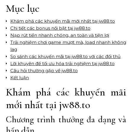
Mục lục
Khám phá các khuyến mãi mới nhất tại jw88.to
Chi tiết các bonus nổi bật tại jw88.to
Nạp rút tiền nhanh chóng, an toàn và tiện lợi
Trải nghiệm chơi game mượt mà, load nhanh không
lag
So sánh các khuyến mãi tại jw88.to với các đối thủ
Lời khuyên để tối ưu hóa trải nghiệm tại jw88.to
Câu hỏi thường gặp về jw88.to
Kết luận
Khám phá các khuyến mãi
mới nhất tại jw88.to
Chương trình thưởng đa dạng và
hấp dẫn