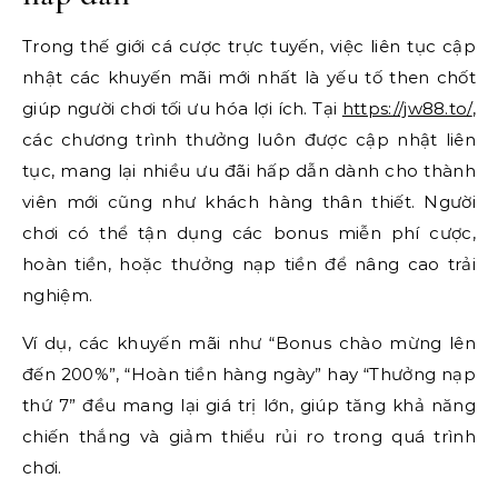
Trong thế giới cá cược trực tuyến, việc liên tục cập
nhật các khuyến mãi mới nhất là yếu tố then chốt
giúp người chơi tối ưu hóa lợi ích. Tại
https://jw88.to/
,
các chương trình thưởng luôn được cập nhật liên
tục, mang lại nhiều ưu đãi hấp dẫn dành cho thành
viên mới cũng như khách hàng thân thiết. Người
chơi có thể tận dụng các bonus miễn phí cược,
hoàn tiền, hoặc thưởng nạp tiền để nâng cao trải
nghiệm.
Ví dụ, các khuyến mãi như “Bonus chào mừng lên
đến 200%”, “Hoàn tiền hàng ngày” hay “Thưởng nạp
thứ 7” đều mang lại giá trị lớn, giúp tăng khả năng
chiến thắng và giảm thiểu rủi ro trong quá trình
chơi.