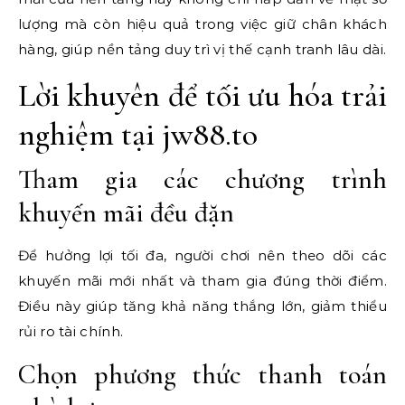
lượng mà còn hiệu quả trong việc giữ chân khách
hàng, giúp nền tảng duy trì vị thế cạnh tranh lâu dài.
Lời khuyên để tối ưu hóa trải
nghiệm tại jw88.to
Tham gia các chương trình
khuyến mãi đều đặn
Để hưởng lợi tối đa, người chơi nên theo dõi các
khuyến mãi mới nhất và tham gia đúng thời điểm.
Điều này giúp tăng khả năng thắng lớn, giảm thiểu
rủi ro tài chính.
Chọn phương thức thanh toán