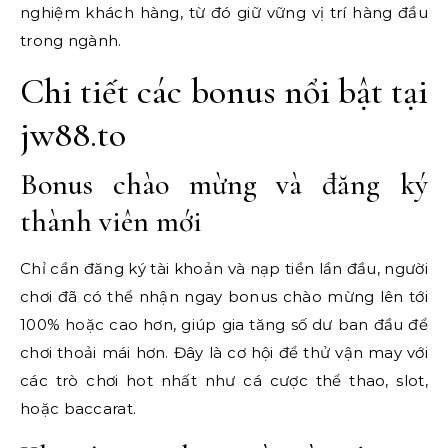
nghiệm khách hàng, từ đó giữ vững vị trí hàng đầu
trong ngành.
Chi tiết các bonus nổi bật tại
jw88.to
Bonus chào mừng và đăng ký
thành viên mới
Chỉ cần đăng ký tài khoản và nạp tiền lần đầu, người
chơi đã có thể nhận ngay bonus chào mừng lên tới
100% hoặc cao hơn, giúp gia tăng số dư ban đầu để
chơi thoải mái hơn. Đây là cơ hội để thử vận may với
các trò chơi hot nhất như cá cược thể thao, slot,
hoặc baccarat.