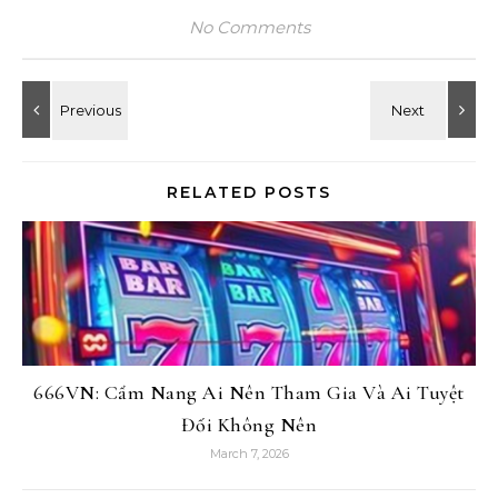
No Comments
RELATED POSTS
666VN: Cẩm Nang Ai Nên Tham Gia Và Ai Tuyệt
Đối Không Nên
March 7, 2026