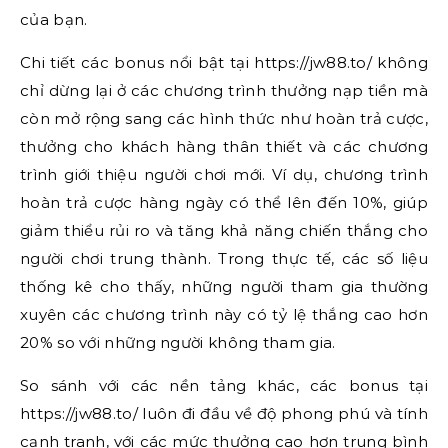
của bạn.
Chi tiết các bonus nổi bật tại https://jw88.to/ không
chỉ dừng lại ở các chương trình thưởng nạp tiền mà
còn mở rộng sang các hình thức như hoàn trả cược,
thưởng cho khách hàng thân thiết và các chương
trình giới thiệu người chơi mới. Ví dụ, chương trình
hoàn trả cược hàng ngày có thể lên đến 10%, giúp
giảm thiểu rủi ro và tăng khả năng chiến thắng cho
người chơi trung thành. Trong thực tế, các số liệu
thống kê cho thấy, những người tham gia thường
xuyên các chương trình này có tỷ lệ thắng cao hơn
20% so với những người không tham gia.
So sánh với các nền tảng khác, các bonus tại
https://jw88.to/ luôn đi đầu về độ phong phú và tính
cạnh tranh, với các mức thưởng cao hơn trung bình