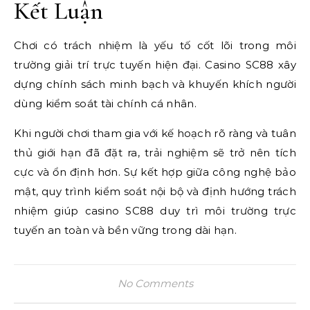
Kết Luận
Chơi có trách nhiệm là yếu tố cốt lõi trong môi
trường giải trí trực tuyến hiện đại. Casino SC88 xây
dựng chính sách minh bạch và khuyến khích người
dùng kiểm soát tài chính cá nhân.
Khi người chơi tham gia với kế hoạch rõ ràng và tuân
thủ giới hạn đã đặt ra, trải nghiệm sẽ trở nên tích
cực và ổn định hơn. Sự kết hợp giữa công nghệ bảo
mật, quy trình kiểm soát nội bộ và định hướng trách
nhiệm giúp casino SC88 duy trì môi trường trực
tuyến an toàn và bền vững trong dài hạn.
No Comments