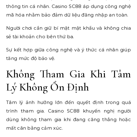
thông tin cá nhân. Casino SC88 áp dụng công nghệ
mã hóa nhằm bảo đảm dữ liệu đăng nhập an toàn.
Người chơi cần giữ bí mật mật khẩu và không chia
sẻ tài khoản cho bên thứ ba.
Sự kết hợp giữa công nghệ và ý thức cá nhân giúp
tăng mức độ bảo vệ.
Không Tham Gia Khi Tâm
Lý Không Ổn Định
Tâm lý ảnh hưởng lớn đến quyết định trong quá
trình tham gia. Casino SC88 khuyến nghị người
dùng không tham gia khi đang căng thẳng hoặc
mất cân bằng cảm xúc.