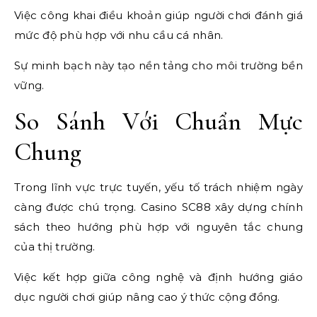
Việc công khai điều khoản giúp người chơi đánh giá
mức độ phù hợp với nhu cầu cá nhân.
Sự minh bạch này tạo nền tảng cho môi trường bền
vững.
So Sánh Với Chuẩn Mực
Chung
Trong lĩnh vực trực tuyến, yếu tố trách nhiệm ngày
càng được chú trọng. Casino SC88 xây dựng chính
sách theo hướng phù hợp với nguyên tắc chung
của thị trường.
Việc kết hợp giữa công nghệ và định hướng giáo
dục người chơi giúp nâng cao ý thức cộng đồng.