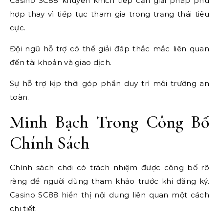
Casino SC88 khuyến khích tiếp cận giải pháp phù
hợp thay vì tiếp tục tham gia trong trạng thái tiêu
cực.
Đội ngũ hỗ trợ có thể giải đáp thắc mắc liên quan
đến tài khoản và giao dịch.
Sự hỗ trợ kịp thời góp phần duy trì môi trường an
toàn.
Minh Bạch Trong Công Bố
Chính Sách
Chính sách chơi có trách nhiệm được công bố rõ
ràng để người dùng tham khảo trước khi đăng ký.
Casino SC88 hiển thị nội dung liên quan một cách
chi tiết.