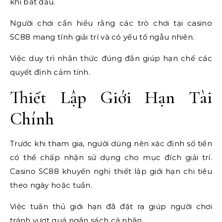
khi bắt đầu.
Người chơi cần hiểu rằng các trò chơi tại casino
SC88 mang tính giải trí và có yếu tố ngẫu nhiên.
Việc duy trì nhận thức đúng đắn giúp hạn chế các
quyết định cảm tính.
Thiết Lập Giới Hạn Tài
Chính
Trước khi tham gia, người dùng nên xác định số tiền
có thể chấp nhận sử dụng cho mục đích giải trí.
Casino SC88 khuyến nghị thiết lập giới hạn chi tiêu
theo ngày hoặc tuần.
Việc tuân thủ giới hạn đã đặt ra giúp người chơi
tránh vượt quá ngân sách cá nhân.