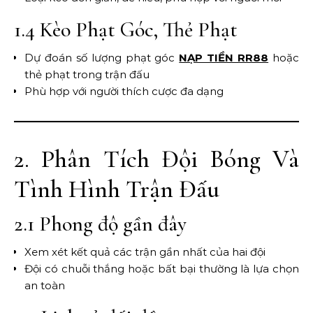
1.4 Kèo Phạt Góc, Thẻ Phạt
Dự đoán số lượng phạt góc
NẠP TIỀN RR88
hoặc
thẻ phạt trong trận đấu
Phù hợp với người thích cược đa dạng
2. Phân Tích Đội Bóng Và
Tình Hình Trận Đấu
2.1 Phong độ gần đây
Xem xét kết quả các trận gần nhất của hai đội
Đội có chuỗi thắng hoặc bất bại thường là lựa chọn
an toàn