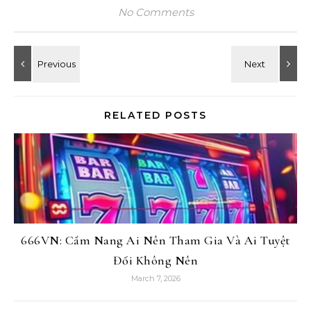
No Comments
RELATED POSTS
666VN: Cẩm Nang Ai Nên Tham Gia Và Ai Tuyệt
Đối Không Nên
March 7, 2026