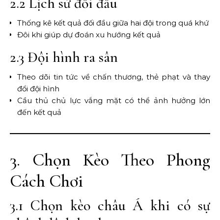
2.2 Lịch sử đối đầu
Thống kê kết quả đối đầu giữa hai đội trong quá khứ
Đôi khi giúp dự đoán xu hướng kết quả
2.3 Đội hình ra sân
Theo dõi tin tức về chấn thương, thẻ phạt và thay
đổi đội hình
Cầu thủ chủ lực vắng mặt có thể ảnh hưởng lớn
đến kết quả
3. Chọn Kèo Theo Phong
Cách Chơi
3.1 Chọn kèo châu Á khi có sự