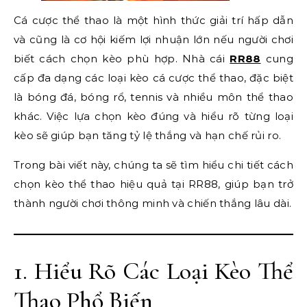
Cá cược thể thao là một hình thức giải trí hấp dẫn
và cũng là cơ hội kiếm lợi nhuận lớn nếu người chơi
biết cách chọn kèo phù hợp. Nhà cái
RR88
cung
cấp đa dạng các loại kèo cá cược thể thao, đặc biệt
là bóng đá, bóng rổ, tennis và nhiều môn thể thao
khác. Việc lựa chọn kèo đúng và hiểu rõ từng loại
kèo sẽ giúp bạn tăng tỷ lệ thắng và hạn chế rủi ro.
Trong bài viết này, chúng ta sẽ tìm hiểu chi tiết cách
chọn kèo thể thao hiệu quả tại RR88, giúp bạn trở
thành người chơi thông minh và chiến thắng lâu dài.
1. Hiểu Rõ Các Loại Kèo Thể
Thao Phổ Biến