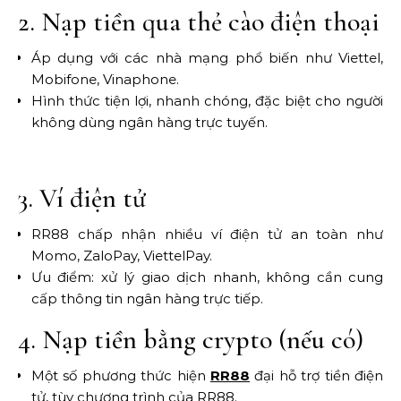
2. Nạp tiền qua thẻ cào điện thoại
Áp dụng với các nhà mạng phổ biến như Viettel,
Mobifone, Vinaphone.
Hình thức tiện lợi, nhanh chóng, đặc biệt cho người
không dùng ngân hàng trực tuyến.
3. Ví điện tử
RR88 chấp nhận nhiều ví điện tử an toàn như
Momo, ZaloPay, ViettelPay.
Ưu điểm: xử lý giao dịch nhanh, không cần cung
cấp thông tin ngân hàng trực tiếp.
4. Nạp tiền bằng crypto (nếu có)
Một số phương thức hiện
RR88
đại hỗ trợ tiền điện
tử, tùy chương trình của RR88.