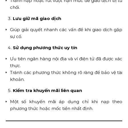
Tránh nạp hoặc rút vượt hạn mức để giao dịch bị từ
chối.
Lưu giữ mã giao dịch
Giúp giải quyết nhanh các vấn đề khi giao dịch gặp
sự cố.
Sử dụng phương thức uy tín
Ưu tiên ngân hàng nội địa và ví điện tử đã được xác
thực.
Tránh các phương thức không rõ ràng để bảo vệ tài
khoản.
Kiểm tra khuyến mãi liên quan
Một số khuyến mãi áp dụng chỉ khi nạp theo
phương thức hoặc mốc tiền nhất định.