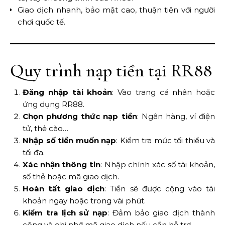
Giao dịch nhanh, bảo mật cao, thuận tiện với người
chơi quốc tế.
Quy trình nạp tiền tại RR88
Đăng nhập tài khoản
: Vào trang cá nhân hoặc
ứng dụng RR88.
Chọn phương thức nạp tiền
: Ngân hàng, ví điện
tử, thẻ cào…
Nhập số tiền muốn nạp
: Kiểm tra mức tối thiểu và
tối đa.
Xác nhận thông tin
: Nhập chính xác số tài khoản,
số thẻ hoặc mã giao dịch.
Hoàn tất giao dịch
: Tiền sẽ được cộng vào tài
khoản ngay hoặc trong vài phút.
Kiểm tra lịch sử nạp
: Đảm bảo giao dịch thành
công và ghi nhớ mã giao dịch nếu cần hỗ trợ.