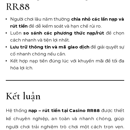
RR88
Người chơi lâu năm thường
chia nhỏ các lần nạp và
rút tiền
để dễ kiểm soát và hạn chế rủi ro.
Luôn
so sánh các phương thức nạp/rút
để chọn
cách nhanh và tiện lợi nhất.
Lưu trữ thông tin và mã giao dịch
để giải quyết sự
cố nhanh chóng nếu cần.
Kết hợp nạp tiền đúng lúc với khuyến mãi để tối đa
hóa lợi ích.
Kết luận
Hệ thống
nạp – rút tiền tại Casino RR88
được thiết
kế chuyên nghiệp, an toàn và nhanh chóng, giúp
người chơi trải nghiệm trò chơi một cách trọn vẹn.