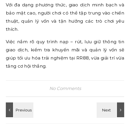
Với đa dạng phương thức, giao dịch minh bạch và
bảo mật cao, người chơi có thể tập trung vào chiến
thuật, quản lý vốn và tận hưởng các trò chơi yêu
thích.
Việc nắm rõ quy trình nạp – rút, lưu giữ thông tin
giao dịch, kiểm tra khuyến mãi và quản lý vốn sẽ
giúp tối ưu hóa trải nghiệm tại RR88, vừa giải trí vừa
tăng cơ hội thắng.
No Comments