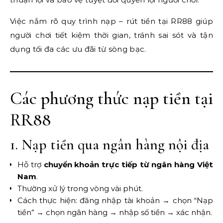
Việc nắm rõ quy trình nạp – rút tiền tại RR88 giúp
người chơi tiết kiệm thời gian, tránh sai sót và tận
dụng tối đa các ưu đãi từ sòng bạc.
Các phương thức nạp tiền tại
RR88
1. Nạp tiền qua ngân hàng nội địa
Hỗ trợ
chuyển khoản trực tiếp từ ngân hàng Việt
Nam
.
Thường xử lý trong vòng vài phút.
Cách thực hiện: đăng nhập tài khoản → chọn “Nạp
tiền” → chọn ngân hàng → nhập số tiền → xác nhận.