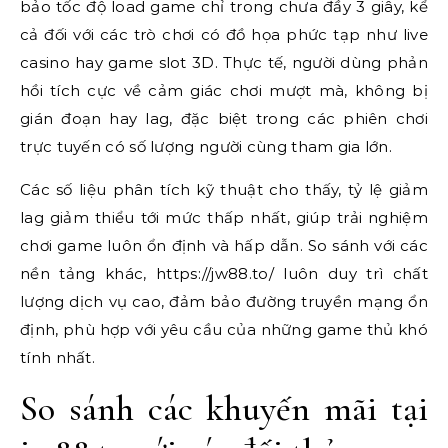
bảo tốc độ load game chỉ trong chưa đầy 3 giây, kể
cả đối với các trò chơi có đồ họa phức tạp như live
casino hay game slot 3D. Thực tế, người dùng phản
hồi tích cực về cảm giác chơi mượt mà, không bị
gián đoạn hay lag, đặc biệt trong các phiên chơi
trực tuyến có số lượng người cùng tham gia lớn.
Các số liệu phân tích kỹ thuật cho thấy, tỷ lệ giảm
lag giảm thiểu tới mức thấp nhất, giúp trải nghiệm
chơi game luôn ổn định và hấp dẫn. So sánh với các
nền tảng khác, https://jw88.to/ luôn duy trì chất
lượng dịch vụ cao, đảm bảo đường truyền mạng ổn
định, phù hợp với yêu cầu của những game thủ khó
tính nhất.
So sánh các khuyến mãi tại