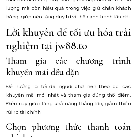
lượng mà còn hiệu quả trong việc giữ chân khách
hàng, giúp nền tảng duy trì vị thế cạnh tranh lâu dài.
Lời khuyên để tối ưu hóa trải
nghiệm tại jw88.to
Tham gia các chương trình
khuyến mãi đều đặn
Để hưởng lợi tối đa, người chơi nên theo dõi các
khuyến mãi mới nhất và tham gia đúng thời điểm.
Điều này giúp tăng khả năng thắng lớn, giảm thiểu
rủi ro tài chính.
Chọn phương thức thanh toán