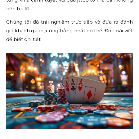
nên bỏ lỡ.
Chúng tôi đã trải nghiệm trực tiếp và đưa ra đánh
giá khách quan, công bằng nhất có thể. Đọc bài viết
để biết chi tiết!