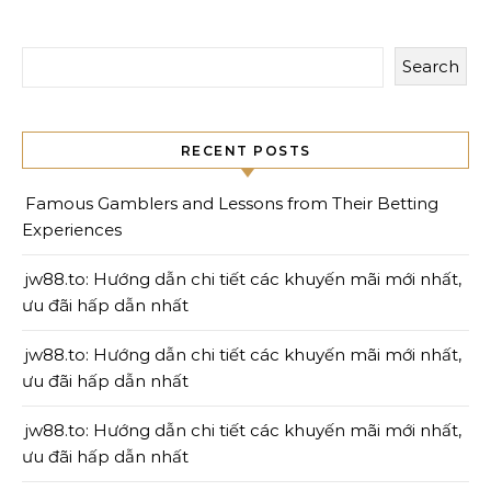
Search
RECENT POSTS
Famous Gamblers and Lessons from Their Betting
Experiences
jw88.to: Hướng dẫn chi tiết các khuyến mãi mới nhất,
ưu đãi hấp dẫn nhất
jw88.to: Hướng dẫn chi tiết các khuyến mãi mới nhất,
ưu đãi hấp dẫn nhất
jw88.to: Hướng dẫn chi tiết các khuyến mãi mới nhất,
ưu đãi hấp dẫn nhất