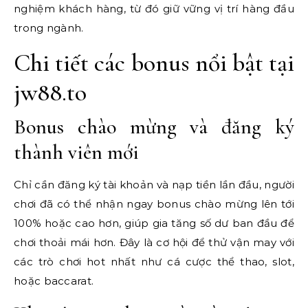
nghiệm khách hàng, từ đó giữ vững vị trí hàng đầu
trong ngành.
Chi tiết các bonus nổi bật tại
jw88.to
Bonus chào mừng và đăng ký
thành viên mới
Chỉ cần đăng ký tài khoản và nạp tiền lần đầu, người
chơi đã có thể nhận ngay bonus chào mừng lên tới
100% hoặc cao hơn, giúp gia tăng số dư ban đầu để
chơi thoải mái hơn. Đây là cơ hội để thử vận may với
các trò chơi hot nhất như cá cược thể thao, slot,
hoặc baccarat.