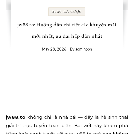
BLOG CÁ CƯỢC
jw88.to: Hướng dẫn chi tiết các khuyến mãi
mới nhất, ưu đãi hấp dẫn nhất
May 28, 2026
- By
adminpbn
jw88.to
không chỉ là nhà cái — đây là hệ sinh thái
giải trí trực tuyến toàn diện. Bài viết này khám phá
từng khía cạnh tuyệt vời của jw88.to mà bạn không