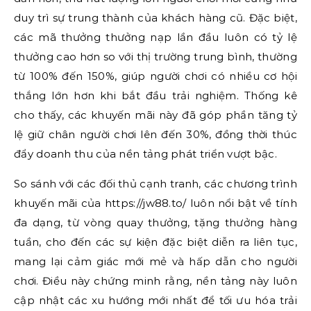
duy trì sự trung thành của khách hàng cũ. Đặc biệt,
các mã thưởng thưởng nạp lần đầu luôn có tỷ lệ
thưởng cao hơn so với thị trường trung bình, thường
từ 100% đến 150%, giúp người chơi có nhiều cơ hội
thắng lớn hơn khi bắt đầu trải nghiệm. Thống kê
cho thấy, các khuyến mãi này đã góp phần tăng tỷ
lệ giữ chân người chơi lên đến 30%, đồng thời thúc
đẩy doanh thu của nền tảng phát triển vượt bậc.
So sánh với các đối thủ cạnh tranh, các chương trình
khuyến mãi của https://jw88.to/ luôn nổi bật về tính
đa dạng, từ vòng quay thưởng, tặng thưởng hàng
tuần, cho đến các sự kiện đặc biệt diễn ra liên tục,
mang lại cảm giác mới mẻ và hấp dẫn cho người
chơi. Điều này chứng minh rằng, nền tảng này luôn
cập nhật các xu hướng mới nhất để tối ưu hóa trải