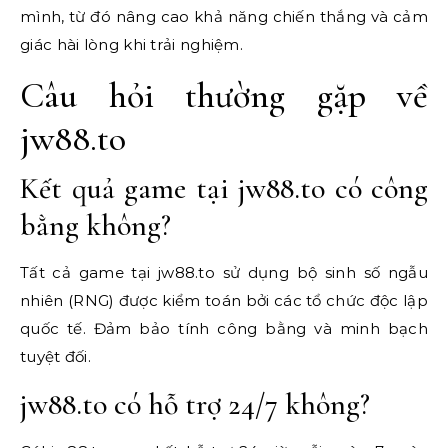
mình, từ đó nâng cao khả năng chiến thắng và cảm
giác hài lòng khi trải nghiệm.
Câu hỏi thường gặp về
jw88.to
Kết quả game tại jw88.to có công
bằng không?
Tất cả game tại jw88.to sử dụng bộ sinh số ngẫu
nhiên (RNG) được kiểm toán bởi các tổ chức độc lập
quốc tế. Đảm bảo tính công bằng và minh bạch
tuyệt đối.
jw88.to có hỗ trợ 24/7 không?