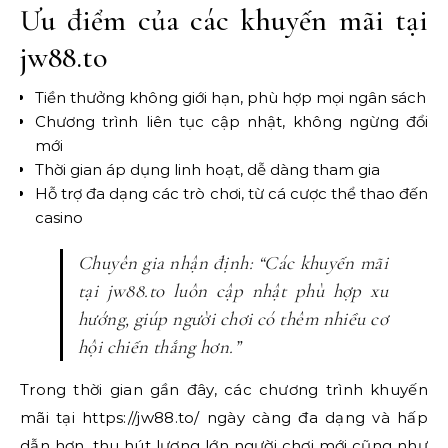
Ưu điểm của các khuyến mãi tại
jw88.to
Tiền thưởng không giới hạn, phù hợp mọi ngân sách
Chương trình liên tục cập nhật, không ngừng đổi
mới
Thời gian áp dụng linh hoạt, dễ dàng tham gia
Hỗ trợ đa dạng các trò chơi, từ cá cược thể thao đến
casino
Chuyên gia nhận định: “Các khuyến mãi
tại jw88.to luôn cập nhật phù hợp xu
hướng, giúp người chơi có thêm nhiều cơ
hội chiến thắng hơn.”
Trong thời gian gần đây, các chương trình khuyến
mãi tại https://jw88.to/ ngày càng đa dạng và hấp
dẫn hơn, thu hút lượng lớn người chơi mới cũng như