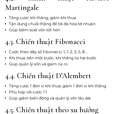
Martingale
Tăng cược khi thắng, giảm khi thua
Tận dụng chuỗi thắng để tối đa hóa lợi nhuận
Giúp kiểm soát vốn tốt hơn
4.3. Chiến thuật Fibonacci
Cược theo dãy số Fibonacci: 1, 1, 2, 3, 5, 8…
Khi thua, tiến một bước, khi thắng lùi hai bước
Giúp quản lý vốn và giảm rủi ro
4.4. Chiến thuật D’Alembert
Tăng cược 1 đơn vị khi thua, giảm 1 đơn vị khi thắng
Phù hợp với cược 1:1
Giúp giảm biến động và quản lý vốn lâu dài
4.5. Chiến thuật theo xu hướng