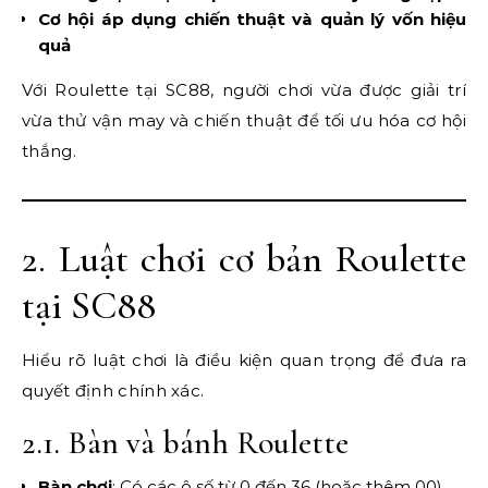
Cơ hội áp dụng chiến thuật và quản lý vốn hiệu
quả
Với Roulette tại SC88, người chơi vừa được giải trí
vừa thử vận may và chiến thuật để tối ưu hóa cơ hội
thắng.
2. Luật chơi cơ bản Roulette
tại SC88
Hiểu rõ luật chơi là điều kiện quan trọng để đưa ra
quyết định chính xác.
2.1. Bàn và bánh Roulette
Bàn chơi
: Có các ô số từ 0 đến 36 (hoặc thêm 00)