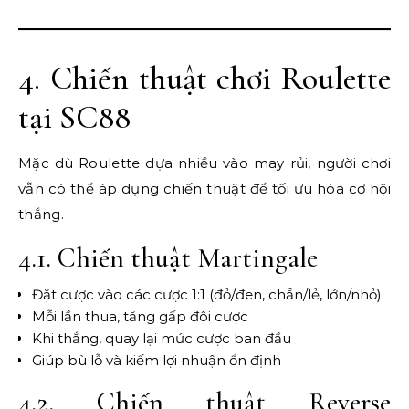
4. Chiến thuật chơi Roulette
tại SC88
Mặc dù Roulette dựa nhiều vào may rủi, người chơi
vẫn có thể áp dụng chiến thuật để tối ưu hóa cơ hội
thắng.
4.1. Chiến thuật Martingale
Đặt cược vào các cược 1:1 (đỏ/đen, chẵn/lẻ, lớn/nhỏ)
Mỗi lần thua, tăng gấp đôi cược
Khi thắng, quay lại mức cược ban đầu
Giúp bù lỗ và kiếm lợi nhuận ổn định
4.2. Chiến thuật Reverse