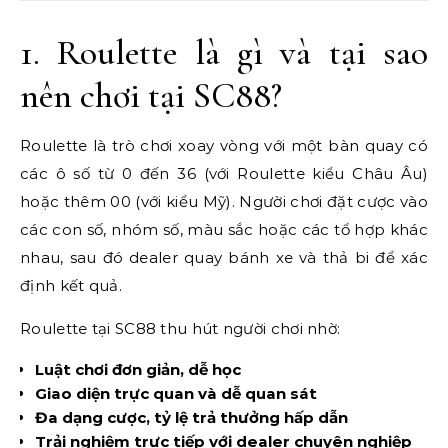
1. Roulette là gì và tại sao
nên chơi tại SC88?
Roulette là trò chơi xoay vòng với một bàn quay có
các ô số từ 0 đến 36 (với Roulette kiểu Châu Âu)
hoặc thêm 00 (với kiểu Mỹ). Người chơi đặt cược vào
các con số, nhóm số, màu sắc hoặc các tổ hợp khác
nhau, sau đó dealer quay bánh xe và thả bi để xác
định kết quả.
Roulette tại SC88 thu hút người chơi nhờ:
Luật chơi đơn giản, dễ học
Giao diện trực quan và dễ quan sát
Đa dạng cược, tỷ lệ trả thưởng hấp dẫn
Trải nghiệm trực tiếp với dealer chuyên nghiệp