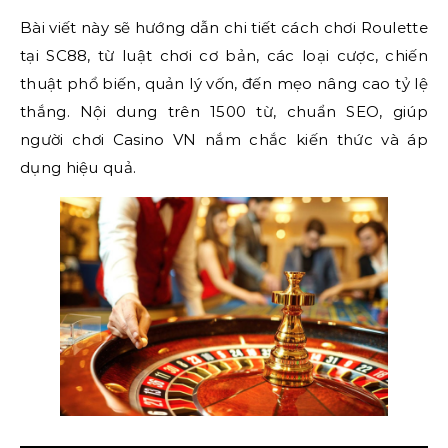
Bài viết này sẽ hướng dẫn chi tiết cách chơi Roulette
tại SC88, từ luật chơi cơ bản, các loại cược, chiến
thuật phổ biến, quản lý vốn, đến mẹo nâng cao tỷ lệ
thắng. Nội dung trên 1500 từ, chuẩn SEO, giúp
người chơi Casino VN nắm chắc kiến thức và áp
dụng hiệu quả.