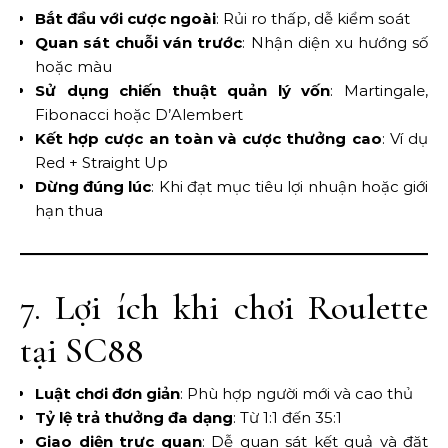
Bắt đầu với cược ngoài
: Rủi ro thấp, dễ kiểm soát
Quan sát chuỗi ván trước
: Nhận diện xu hướng số
hoặc màu
Sử dụng chiến thuật quản lý vốn
: Martingale,
Fibonacci hoặc D’Alembert
Kết hợp cược an toàn và cược thưởng cao
: Ví dụ
Red + Straight Up
Dừng đúng lúc
: Khi đạt mục tiêu lợi nhuận hoặc giới
hạn thua
7. Lợi ích khi chơi Roulette
tại SC88
Luật chơi đơn giản
: Phù hợp người mới và cao thủ
Tỷ lệ trả thưởng đa dạng
: Từ 1:1 đến 35:1
Giao diện trực quan
: Dễ quan sát kết quả và đặt