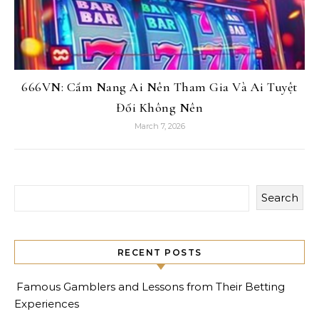
666VN: Cẩm Nang Ai Nên Tham Gia Và Ai Tuyệt
Đối Không Nên
March 7, 2026
Search
RECENT POSTS
Famous Gamblers and Lessons from Their Betting
Experiences