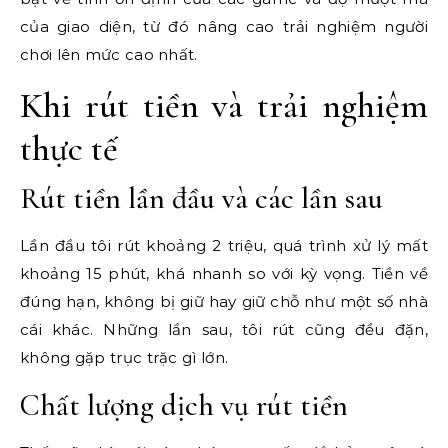
của giao diện, từ đó nâng cao trải nghiệm người
chơi lên mức cao nhất.
Khi rút tiền và trải nghiệm
thực tế
Rút tiền lần đầu và các lần sau
Lần đầu tôi rút khoảng 2 triệu, quá trình xử lý mất
khoảng 15 phút, khá nhanh so với kỳ vọng. Tiền về
đúng hạn, không bị giữ hay giữ chỗ như một số nhà
cái khác. Những lần sau, tôi rút cũng đều đặn,
không gặp trục trặc gì lớn.
Chất lượng dịch vụ rút tiền