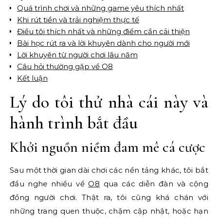
Quá trình chơi và những game yêu thích nhất
Khi rút tiền và trải nghiệm thực tế
Điều tôi thích nhất và những điểm cần cải thiện
Bài học rút ra và lời khuyên dành cho người mới
Lời khuyên từ người chơi lâu năm
Câu hỏi thường gặp về O8
Kết luận
Lý do tôi thử nhà cái này và
hành trình bắt đầu
Khởi nguồn niềm đam mê cá cược
Sau một thời gian dài chơi các nền tảng khác, tôi bắt
đầu nghe nhiều về
O8
qua các diễn đàn và cộng
đồng người chơi. Thật ra, tôi cũng khá chán với
những trang quen thuộc, chậm cập nhật, hoặc hạn