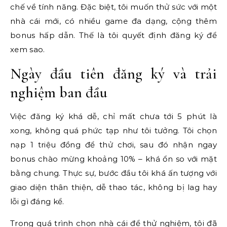
chế về tính năng. Đặc biệt, tôi muốn thử sức với một
nhà cái mới, có nhiều game đa dạng, cộng thêm
bonus hấp dẫn. Thế là tôi quyết định đăng ký để
xem sao.
Ngày đầu tiên đăng ký và trải
nghiệm ban đầu
Việc đăng ký khá dễ, chỉ mất chưa tới 5 phút là
xong, không quá phức tạp như tôi tưởng. Tôi chọn
nạp 1 triệu đồng để thử chơi, sau đó nhận ngay
bonus chào mừng khoảng 10% – khá ổn so với mặt
bằng chung. Thực sự, bước đầu tôi khá ấn tượng với
giao diện thân thiện, dễ thao tác, không bị lag hay
lỗi gì đáng kể.
Trong quá trình chọn nhà cái để thử nghiệm, tôi đã