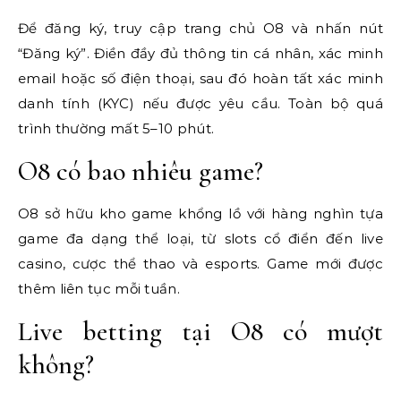
Để đăng ký, truy cập trang chủ O8 và nhấn nút
“Đăng ký”. Điền đầy đủ thông tin cá nhân, xác minh
email hoặc số điện thoại, sau đó hoàn tất xác minh
danh tính (KYC) nếu được yêu cầu. Toàn bộ quá
trình thường mất 5–10 phút.
O8 có bao nhiêu game?
O8 sở hữu kho game khổng lồ với hàng nghìn tựa
game đa dạng thể loại, từ slots cổ điển đến live
casino, cược thể thao và esports. Game mới được
thêm liên tục mỗi tuần.
Live betting tại O8 có mượt
không?