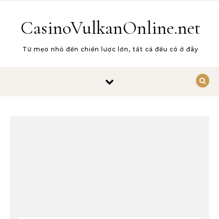
Skip to content
CasinoVulkanOnline.net
Từ mẹo nhỏ đến chiến lược lớn, tất cả đều có ở đây