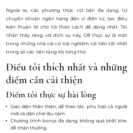
Ngoài ra, các phương thức rút tiền đa dạng, từ
chuyển khoản ngân hàng đến ví điện tử, tạo điều
kiện thuận lợi cho tôi theo cách dễ dàng nhất. Tôi
nhận thấy rằng, với dịch vụ này, O8 thực sự là một
trong những nhà cái có trải nghiệm rút tiền tốt nhất
trong số các nền tảng tôi từng thử.
Điều tôi thích nhất và những
điểm cần cải thiện
Điểm tôi thực sự hài lòng
Giao diện thân thiện, dễ thao tác, phù hợp cả người
mới và dân chơi lâu năm.
Chương trình bonus đa dạng, không quá khắt khe,
dễ nhận thưởng.