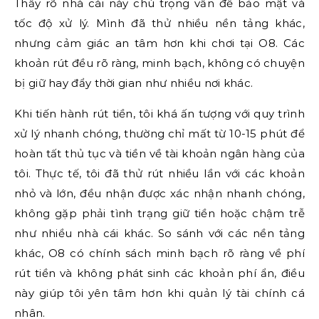
Thấy rõ nhà cái này chú trọng vấn đề bảo mật và
tốc độ xử lý. Mình đã thử nhiều nền tảng khác,
nhưng cảm giác an tâm hơn khi chơi tại O8. Các
khoản rút đều rõ ràng, minh bạch, không có chuyện
bị giữ hay đẩy thời gian như nhiều nơi khác.
Khi tiến hành rút tiền, tôi khá ấn tượng với quy trình
xử lý nhanh chóng, thường chỉ mất từ 10-15 phút để
hoàn tất thủ tục và tiền về tài khoản ngân hàng của
tôi. Thực tế, tôi đã thử rút nhiều lần với các khoản
nhỏ và lớn, đều nhận được xác nhận nhanh chóng,
không gặp phải tình trạng giữ tiền hoặc chậm trễ
như nhiều nhà cái khác. So sánh với các nền tảng
khác, O8 có chính sách minh bạch rõ ràng về phí
rút tiền và không phát sinh các khoản phí ẩn, điều
này giúp tôi yên tâm hơn khi quản lý tài chính cá
nhân.