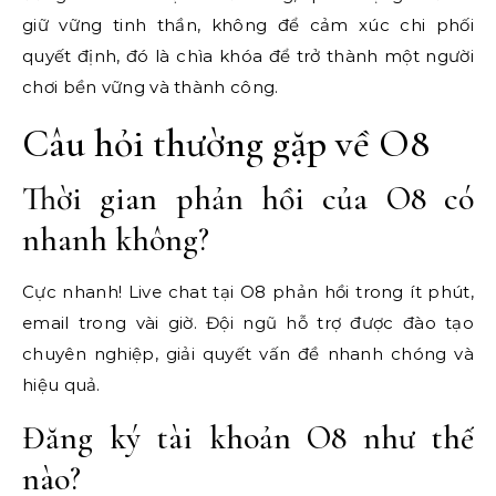
giữ vững tinh thần, không để cảm xúc chi phối
quyết định, đó là chìa khóa để trở thành một người
chơi bền vững và thành công.
Câu hỏi thường gặp về O8
Thời gian phản hồi của O8 có
nhanh không?
Cực nhanh! Live chat tại O8 phản hồi trong ít phút,
email trong vài giờ. Đội ngũ hỗ trợ được đào tạo
chuyên nghiệp, giải quyết vấn đề nhanh chóng và
hiệu quả.
Đăng ký tài khoản O8 như thế
nào?