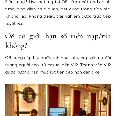
Siêu mượt! Live betting tại O8 cập nhật odds real-
time, giao diện trực quan, đặt cược trong tích tắc.
Không lag, không delay, trải nghiệm cược trực tiếp
tuyệt vời.
O8 có giới hạn số tiền nạp/rút
không?
O8 cung cấp hạn mức linh hoạt phù hợp với mọi đối
tượng người chơi, từ casual đến VIP. Thành viên VIP
được hưởng hạn mức rút tiền cao hơn đáng kể.