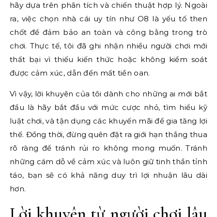
hãy dựa trên phân tích và chiến thuật hợp lý. Ngoài
ra, việc chọn nhà cái uy tín như O8 là yếu tố then
chốt để đảm bảo an toàn và công bằng trong trò
chơi. Thực tế, tôi đã ghi nhận nhiều người chơi mới
thất bại vì thiếu kiến thức hoặc không kiểm soát
được cảm xúc, dẫn đến mất tiền oan.
Vì vậy, lời khuyên của tôi dành cho những ai mới bắt
đầu là hãy bắt đầu với mức cược nhỏ, tìm hiểu kỹ
luật chơi, và tận dụng các khuyến mãi để gia tăng lợi
thế. Đồng thời, đừng quên đặt ra giới hạn thắng thua
rõ ràng để tránh rủi ro không mong muốn. Tránh
những cám dỗ về cảm xúc và luôn giữ tinh thần tỉnh
táo, bạn sẽ có khả năng duy trì lợi nhuận lâu dài
hơn.
Lời khuyên từ người chơi lâu