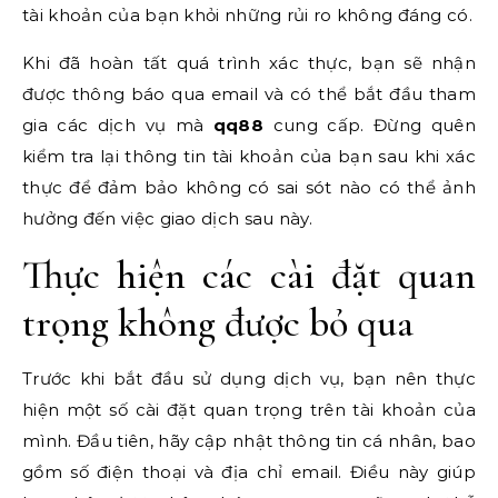
tài khoản của bạn khỏi những rủi ro không đáng có.
Khi đã hoàn tất quá trình xác thực, bạn sẽ nhận
được thông báo qua email và có thể bắt đầu tham
gia các dịch vụ mà
qq88
cung cấp. Đừng quên
kiểm tra lại thông tin tài khoản của bạn sau khi xác
thực để đảm bảo không có sai sót nào có thể ảnh
hưởng đến việc giao dịch sau này.
Thực hiện các cài đặt quan
trọng không được bỏ qua
Trước khi bắt đầu sử dụng dịch vụ, bạn nên thực
hiện một số cài đặt quan trọng trên tài khoản của
mình. Đầu tiên, hãy cập nhật thông tin cá nhân, bao
gồm số điện thoại và địa chỉ email. Điều này giúp