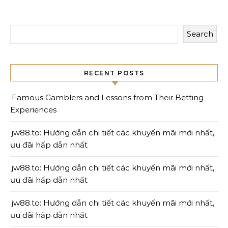
Search
RECENT POSTS
Famous Gamblers and Lessons from Their Betting
Experiences
jw88.to: Hướng dẫn chi tiết các khuyến mãi mới nhất,
ưu đãi hấp dẫn nhất
jw88.to: Hướng dẫn chi tiết các khuyến mãi mới nhất,
ưu đãi hấp dẫn nhất
jw88.to: Hướng dẫn chi tiết các khuyến mãi mới nhất,
ưu đãi hấp dẫn nhất