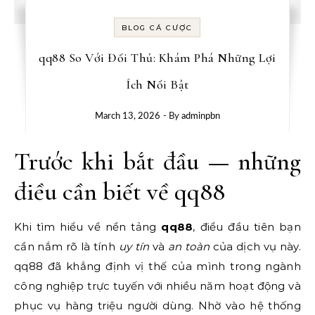
BLOG CÁ CƯỢC
qq88 So Với Đối Thủ: Khám Phá Những Lợi
Ích Nổi Bật
March 13, 2026
- By
adminpbn
Trước khi bắt đầu — những
điều cần biết về qq88
Khi tìm hiểu về nền tảng
qq88
, điều đầu tiên bạn
cần nắm rõ là tính
uy tín
và
an toàn
của dịch vụ này.
qq88 đã khẳng định vị thế của mình trong ngành
công nghiệp trực tuyến với nhiều năm hoạt động và
phục vụ hàng triệu người dùng. Nhờ vào hệ thống