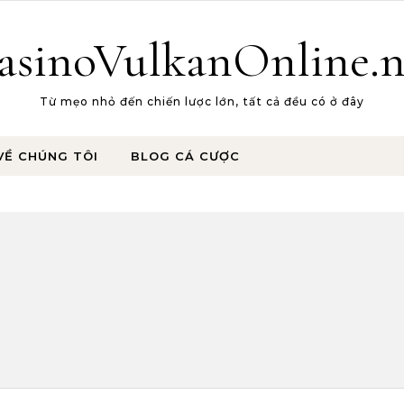
asinoVulkanOnline.n
Từ mẹo nhỏ đến chiến lược lớn, tất cả đều có ở đây
VỀ CHÚNG TÔI
BLOG CÁ CƯỢC