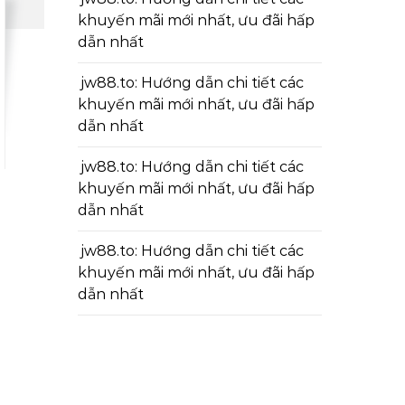
khuyến mãi mới nhất, ưu đãi hấp
dẫn nhất
jw88.to: Hướng dẫn chi tiết các
khuyến mãi mới nhất, ưu đãi hấp
dẫn nhất
jw88.to: Hướng dẫn chi tiết các
khuyến mãi mới nhất, ưu đãi hấp
dẫn nhất
jw88.to: Hướng dẫn chi tiết các
khuyến mãi mới nhất, ưu đãi hấp
dẫn nhất