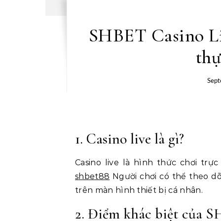
SHBET Casino Li
thự
Sept
1. Casino live là gì?
Casino live là hình thức chơi trự
shbet88
Người chơi có thể theo dõ
trên màn hình thiết bị cá nhân.
2. Điểm khác biệt của 