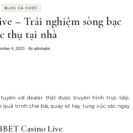
BLOG CÁ CƯỢC
ve – Trải nghiệm sòng bạc
c thụ tại nhà
ember 4, 2025
- By
adminpbn
c tuyến với dealer thật được truyền hình trực tiếp.
i quá trình chia bài, quay số hay tung xúc xắc ngay
SHBET Casino Live