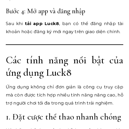
Bước 4: Mở app và đăng nhập
Sau khi
tải app Luck8
, bạn có thể đăng nhập tài
khoản hoặc đăng ký mới ngay trên giao diện chính.
Các tính năng nổi bật của
ứng dụng Luck8
Ứng dụng không chỉ đơn giản là công cụ truy cập
mà còn được tích hợp nhiều tính năng nâng cao, hỗ
trợ người chơi tối đa trong quá trình trải nghiệm.
1. Đặt cược thể thao nhanh chóng