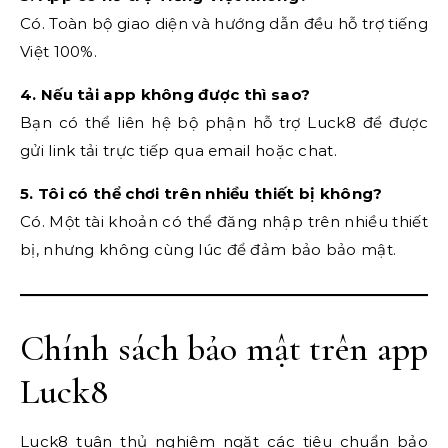
Có. Toàn bộ giao diện và hướng dẫn đều hỗ trợ tiếng
Việt 100%.
4. Nếu tải app không được thì sao?
Bạn có thể liên hệ bộ phận hỗ trợ Luck8 để được
gửi link tải trực tiếp qua email hoặc chat.
5. Tôi có thể chơi trên nhiều thiết bị không?
Có. Một tài khoản có thể đăng nhập trên nhiều thiết
bị, nhưng không cùng lúc để đảm bảo bảo mật.
Chính sách bảo mật trên app
Luck8
Luck8 tuân thủ nghiêm ngặt các tiêu chuẩn bảo