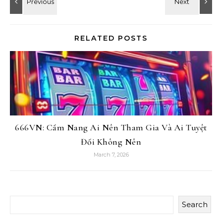
RELATED POSTS
666VN: Cẩm Nang Ai Nên Tham Gia Và Ai Tuyệt
Đối Không Nên
March 7, 2026
Search