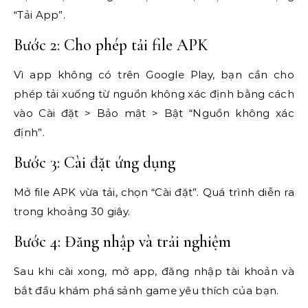
“Tải App”.
Bước 2: Cho phép tải file APK
Vì app không có trên Google Play, bạn cần cho
phép tải xuống từ nguồn không xác định bằng cách
vào Cài đặt > Bảo mật > Bật “Nguồn không xác
định”.
Bước 3: Cài đặt ứng dụng
Mở file APK vừa tải, chọn “Cài đặt”. Quá trình diễn ra
trong khoảng 30 giây.
Bước 4: Đăng nhập và trải nghiệm
Sau khi cài xong, mở app, đăng nhập tài khoản và
bắt đầu khám phá sảnh game yêu thích của bạn.