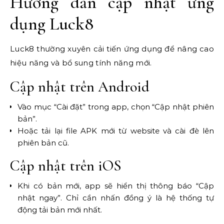
Hướng dẫn cập nhật ứng
dụng Luck8
Luck8 thường xuyên cải tiến ứng dụng để nâng cao
hiệu năng và bổ sung tính năng mới.
Cập nhật trên Android
Vào mục “Cài đặt” trong app, chọn “Cập nhật phiên
bản”.
Hoặc tải lại file APK mới từ website và cài đè lên
phiên bản cũ.
Cập nhật trên iOS
Khi có bản mới, app sẽ hiển thị thông báo “Cập
nhật ngay”. Chỉ cần nhấn đồng ý là hệ thống tự
động tải bản mới nhất.