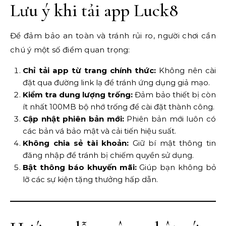
Lưu ý khi tải app Luck8
Để đảm bảo an toàn và tránh rủi ro, người chơi cần
chú ý một số điểm quan trọng:
Chỉ tải app từ trang chính thức:
Không nên cài
đặt qua đường link lạ để tránh ứng dụng giả mạo.
Kiểm tra dung lượng trống:
Đảm bảo thiết bị còn
ít nhất 100MB bộ nhớ trống để cài đặt thành công.
Cập nhật phiên bản mới:
Phiên bản mới luôn có
các bản vá bảo mật và cải tiến hiệu suất.
Không chia sẻ tài khoản:
Giữ bí mật thông tin
đăng nhập để tránh bị chiếm quyền sử dụng.
Bật thông báo khuyến mãi:
Giúp bạn không bỏ
lỡ các sự kiện tặng thưởng hấp dẫn.