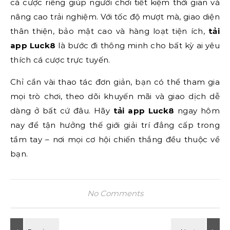
cá cược riêng giúp người chơi tiết kiệm thời gian và
nâng cao trải nghiệm. Với tốc độ mượt mà, giao diện
thân thiện, bảo mật cao và hàng loạt tiện ích,
tải
app Luck8
là bước đi thông minh cho bất kỳ ai yêu
thích cá cược trực tuyến.
Chỉ cần vài thao tác đơn giản, bạn có thể tham gia
mọi trò chơi, theo dõi khuyến mãi và giao dịch dễ
dàng ở bất cứ đâu. Hãy
tải app Luck8
ngay hôm
nay để tận hưởng thế giới giải trí đẳng cấp trong
tầm tay – nơi mọi cơ hội chiến thắng đều thuộc về
bạn.
No Comments