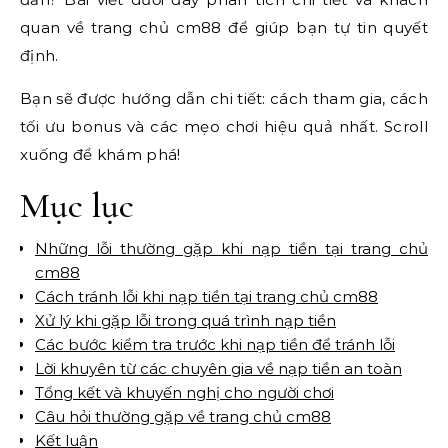
quan về trang chủ cm88 để giúp bạn tự tin quyết
định.
Bạn sẽ được hướng dẫn chi tiết: cách tham gia, cách
tối ưu bonus và các mẹo chơi hiệu quả nhất. Scroll
xuống để khám phá!
Mục lục
Những lỗi thường gặp khi nạp tiền tại trang chủ
cm88
Cách tránh lỗi khi nạp tiền tại trang chủ cm88
Xử lý khi gặp lỗi trong quá trình nạp tiền
Các bước kiểm tra trước khi nạp tiền để tránh lỗi
Lời khuyên từ các chuyên gia về nạp tiền an toàn
Tổng kết và khuyến nghị cho người chơi
Câu hỏi thường gặp về trang chủ cm88
Kết luận