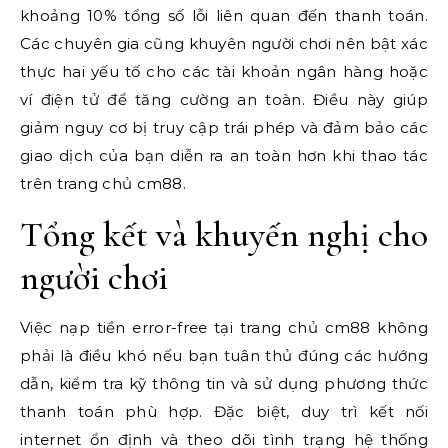
khoảng 10% tổng số lỗi liên quan đến thanh toán.
Các chuyên gia cũng khuyên người chơi nên bật xác
thực hai yếu tố cho các tài khoản ngân hàng hoặc
ví điện tử để tăng cường an toàn. Điều này giúp
giảm nguy cơ bị truy cập trái phép và đảm bảo các
giao dịch của bạn diễn ra an toàn hơn khi thao tác
trên trang chủ cm88.
Tổng kết và khuyến nghị cho
người chơi
Việc nạp tiền error-free tại trang chủ cm88 không
phải là điều khó nếu bạn tuân thủ đúng các hướng
dẫn, kiểm tra kỹ thông tin và sử dụng phương thức
thanh toán phù hợp. Đặc biệt, duy trì kết nối
internet ổn định và theo dõi tình trạng hệ thống