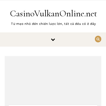
Skip to content
CasinoVulkanOnline.net
Từ mẹo nhỏ đến chiến lược lớn, tất cả đều có ở đây