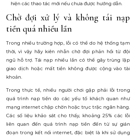
hiện các thao tác mới nếu chưa được hướng dẫn.
Chờ đợi xử lý và không tái nạp
tiền quá nhiều lần
Trong nhiều trường hợp, lỗi có thể do hệ thống tạm
thời, vì vậy hãy kiên nhẫn chờ đợi phản hồi từ đội
ngũ hỗ trợ. Tái nạp nhiều lần có thể gây trùng lặp
giao dịch hoặc mất tiền không được cộng vào tài
khoản.
Trong thực tế, nhiều người chơi gặp phải lỗi trong
quá trình nạp tiền do các yếu tố khách quan như
mạng internet chập chờn hoặc trục trặc ngân hàng.
Các số liệu khảo sát cho thấy, khoảng 25% các lỗi
liên quan đến quá trình nạp tiền đến từ sự gián
đoạn trong kết nối internet, đặc biệt là khi sử dụng