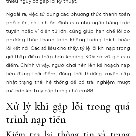
thiểu nguy cơ gặp lỗi kỹ thuật.
Ngoài ra, việc sử dụng các phương thức thanh toán
phổ biến, có tính ổn định cao như ngân hàng trực
tuyến hoặc ví điện tử lớn, cũng giúp hạn chế lỗi do
phương thức thanh toán không tương thích hoặc
lỗi kết nối. Các số liệu cho thấy, tỷ lệ lỗi khi nạp trong
giờ thấp điểm thấp hơn khoảng 30% so với giờ cao
điểm. Chính vì vậy, người chơi nên lên kế hoạch nạp
tiền đúng thời điểm, đồng thời thường xuyên cập
nhật trạng thái hệ thống để có trải nghiệm mượt
mà hơn khi truy cập trang chủ cm88.
Xử lý khi gặp lỗi trong quá
trình nạp tiền
Kiểm tra lại thông tin và trạng