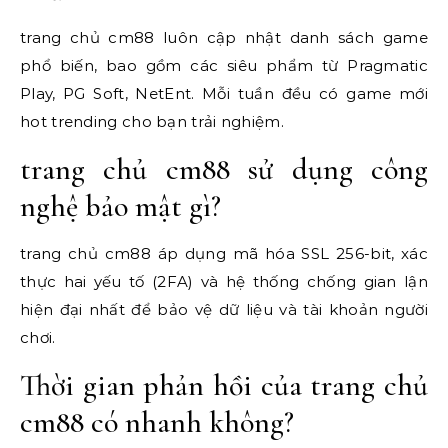
trang chủ cm88 luôn cập nhật danh sách game
phổ biến, bao gồm các siêu phẩm từ Pragmatic
Play, PG Soft, NetEnt. Mỗi tuần đều có game mới
hot trending cho bạn trải nghiệm.
trang chủ cm88 sử dụng công
nghệ bảo mật gì?
trang chủ cm88 áp dụng mã hóa SSL 256-bit, xác
thực hai yếu tố (2FA) và hệ thống chống gian lận
hiện đại nhất để bảo vệ dữ liệu và tài khoản người
chơi.
Thời gian phản hồi của trang chủ
cm88 có nhanh không?