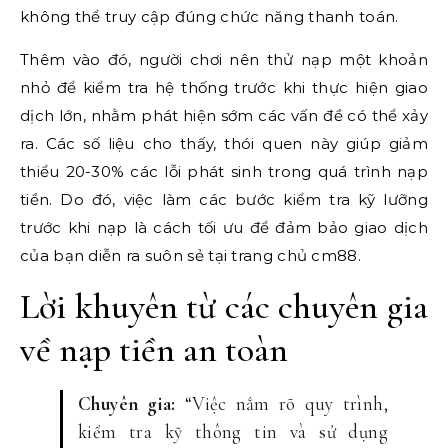
không thể truy cập đúng chức năng thanh toán.
Thêm vào đó, người chơi nên thử nạp một khoản
nhỏ để kiểm tra hệ thống trước khi thực hiện giao
dịch lớn, nhằm phát hiện sớm các vấn đề có thể xảy
ra. Các số liệu cho thấy, thói quen này giúp giảm
thiểu 20-30% các lỗi phát sinh trong quá trình nạp
tiền. Do đó, việc làm các bước kiểm tra kỹ lưỡng
trước khi nạp là cách tối ưu để đảm bảo giao dịch
của bạn diễn ra suôn sẻ tại trang chủ cm88.
Lời khuyên từ các chuyên gia
về nạp tiền an toàn
Chuyên gia:
“Việc nắm rõ quy trình,
kiểm tra kỹ thông tin và sử dụng