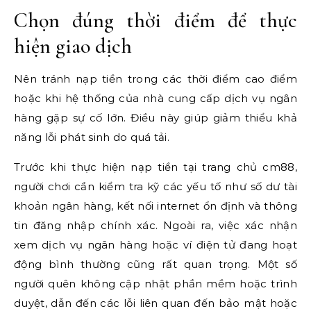
Chọn đúng thời điểm để thực
hiện giao dịch
Nên tránh nạp tiền trong các thời điểm cao điểm
hoặc khi hệ thống của nhà cung cấp dịch vụ ngân
hàng gặp sự cố lớn. Điều này giúp giảm thiểu khả
năng lỗi phát sinh do quá tải.
Trước khi thực hiện nạp tiền tại trang chủ cm88,
người chơi cần kiểm tra kỹ các yếu tố như số dư tài
khoản ngân hàng, kết nối internet ổn định và thông
tin đăng nhập chính xác. Ngoài ra, việc xác nhận
xem dịch vụ ngân hàng hoặc ví điện tử đang hoạt
động bình thường cũng rất quan trọng. Một số
người quên không cập nhật phần mềm hoặc trình
duyệt, dẫn đến các lỗi liên quan đến bảo mật hoặc