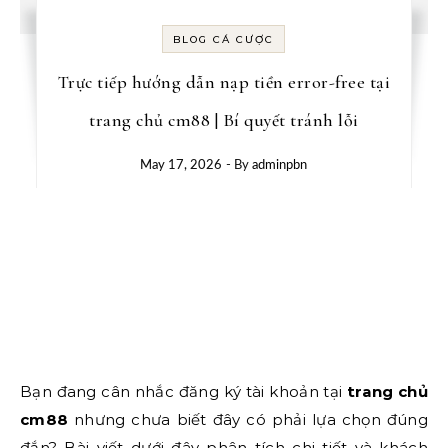
BLOG CÁ CƯỢC
Trực tiếp hướng dẫn nạp tiền error-free tại
trang chủ cm88 | Bí quyết tránh lỗi
May 17, 2026
- By
adminpbn
Bạn đang cân nhắc đăng ký tài khoản tại
trang chủ
cm88
nhưng chưa biết đây có phải lựa chọn đúng
đắn? Bài viết dưới đây phân tích chi tiết và khách