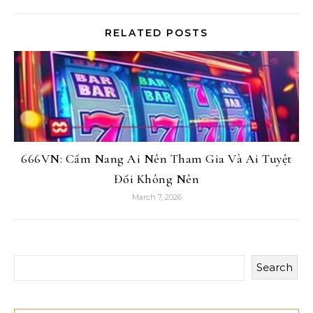
RELATED POSTS
666VN: Cẩm Nang Ai Nên Tham Gia Và Ai Tuyệt
Đối Không Nên
March 7, 2026
Search