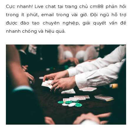
Cực nhanh! Live chat tại trang chủ cm88 phản hồi
trong ít phút, email trong vài giờ. Đội ngũ hỗ trợ
được đào tạo chuyên nghiệp, giải quyết vấn đề
nhanh chóng và hiệu quả.